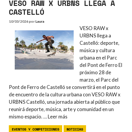
VESO RAW X URBNS LLEGA A
CASTELLÓ
10/03/2026
por
Laura
VESO RAW x
URBNS llega a
Castelló: deporte,
música y cultura
urbana en el Parc
del Pont de Ferro El
próximo 28 de
marzo, el Parc del
Pont de Ferro de Castelló se convertirá en el punto
de encuentro de la cultura urbana con VESO RAW x
URBNS Castelló, una jornada abierta al público que
reunirá deporte, música, arte y comunidad en un
mismo espacio. …
Leer más
EVENTOS Y COMPETICIONES
NOTICIAS