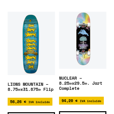
NUCLEAR –
8.25»x29.5». Jart
LIONS MOUNTAIN –
Complete
8.75»x31.875» Flip
94,20
€
56,26
€
IVA incluido
IVA incluido