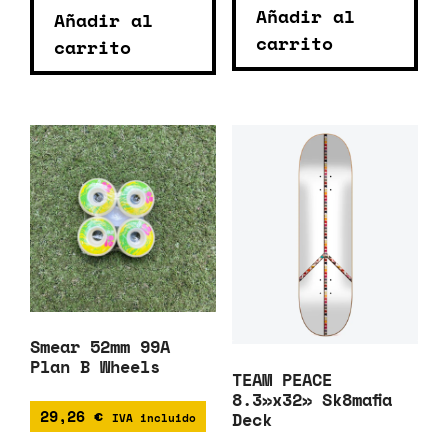
Añadir al
Añadir al
carrito
carrito
Smear 52mm 99A
Plan B Wheels
TEAM PEACE
8.3»x32» Sk8mafia
29,26
€
Deck
IVA incluido