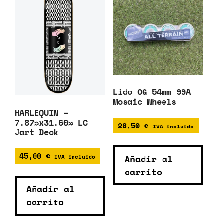
Lido OG 54mm 99A
Mosaic Wheels
HARLEQUIN –
7.87»x31.60» LC
28,50
€
IVA incluido
Jart Deck
45,00
€
Añadir al
IVA incluido
carrito
Añadir al
carrito