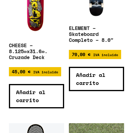
ELEMENT –
Skateboard
Completo – 8.0″
CHEESE –
8.125»x31.6».
70,00
€
IVA incluido
Cruzade Deck
45,00
€
IVA incluido
Añadir al
carrito
Añadir al
carrito